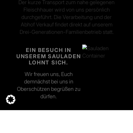
Der kurze Transport zum nahe gelegenen
Fleischhauer wird von uns persönlich
durchgeführt. Die Verarbeitung und der
Abhof Verkauf findet direkt auf unserem
Drei-Generationen-Familienbetrieb statt.
EIN BESUCH IN
UNSEREM SAULADEN
LOHNT SICH.
Wir freuen uns, Euch
demnächst bei uns in
Oberschützen begrüßen zu
dürfen.